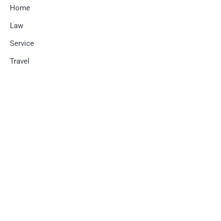
Home
Law
Service
Travel