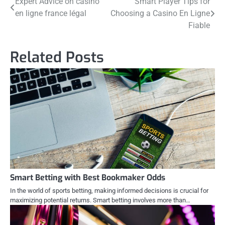
Post
Expert Advice on casino
Smart Player Tips for
en ligne france légal
Choosing a Casino En Ligne
navigation
Fiable
Related Posts
Smart Betting with Best Bookmaker Odds
In the world of sports betting, making informed decisions is crucial for
maximizing potential returns. Smart betting involves more than…