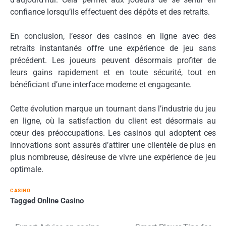
confiance lorsqu’ils effectuent des dépôts et des retraits.
En conclusion, l’essor des casinos en ligne avec des
retraits instantanés offre une expérience de jeu sans
précédent. Les joueurs peuvent désormais profiter de
leurs gains rapidement et en toute sécurité, tout en
bénéficiant d’une interface moderne et engageante.
Cette évolution marque un tournant dans l’industrie du jeu
en ligne, où la satisfaction du client est désormais au
cœur des préoccupations. Les casinos qui adoptent ces
innovations sont assurés d’attirer une clientèle de plus en
plus nombreuse, désireuse de vivre une expérience de jeu
optimale.
CASINO
Tagged
Online Casino