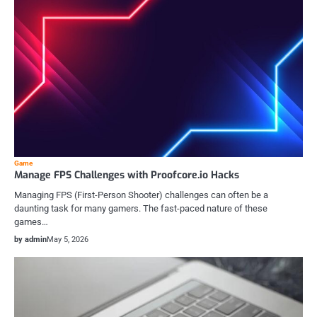
Game
Manage FPS Challenges with Proofcore.io Hacks
Managing FPS (First-Person Shooter) challenges can often be a
daunting task for many gamers. The fast-paced nature of these
games…
by admin
May 5, 2026