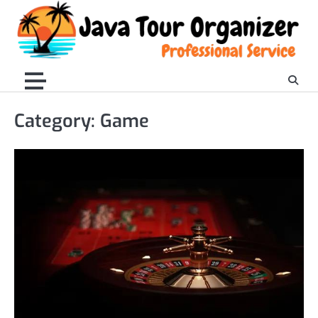
Skip
to
content
Category:
Game