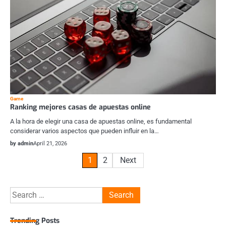
Game
Ranking mejores casas de apuestas online
A la hora de elegir una casa de apuestas online, es fundamental
considerar varios aspectos que pueden influir en la…
by admin
April 21, 2026
Posts
1
2
Next
pagination
Search
for:
Trending Posts