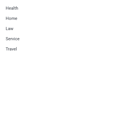
Health
Home
Law
Service
Travel