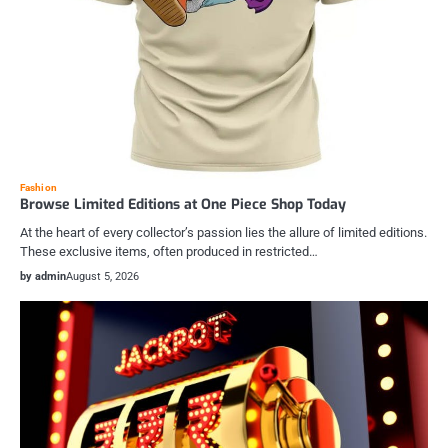
Fashion
Browse Limited Editions at One Piece Shop Today
At the heart of every collector’s passion lies the allure of limited editions.
These exclusive items, often produced in restricted…
by admin
August 5, 2026