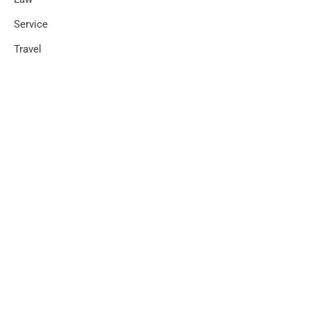
Service
Travel