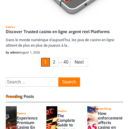
Casino
Discover Trusted casino en ligne argent réel Platforms
Dans le monde numérique d’aujourd’hui, les jeux de casino en ligne
attirent de plus en plus de joueurs à la…
by admin
August 1, 2026
Posts
…
1
2
40
Next
pagination
Search
for:
Trending Posts
Gambling
Casino
How
Casino
The
Experience
enforcement
Complete
Premium
affects
Guide to
Casino En
casino en