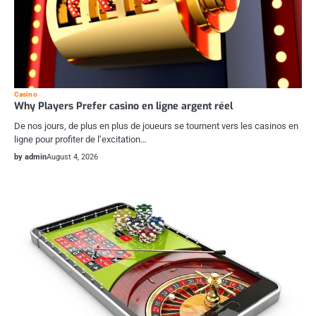
Casino
Why Players Prefer casino en ligne argent réel
De nos jours, de plus en plus de joueurs se tournent vers les casinos en
ligne pour profiter de l’excitation…
by admin
August 4, 2026