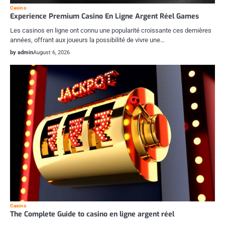
Casino
Experience Premium Casino En Ligne Argent Réel Games
Les casinos en ligne ont connu une popularité croissante ces dernières
années, offrant aux joueurs la possibilité de vivre une…
by admin
August 6, 2026
Casino
The Complete Guide to casino en ligne argent réel