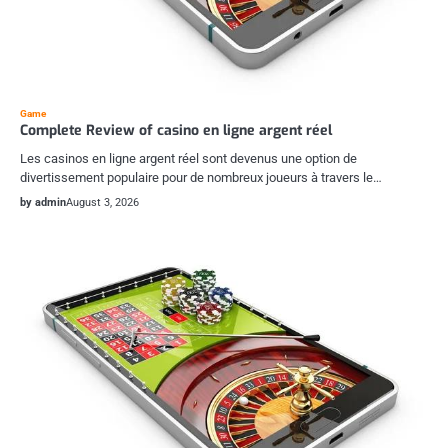
Game
Complete Review of casino en ligne argent réel
Les casinos en ligne argent réel sont devenus une option de
divertissement populaire pour de nombreux joueurs à travers le…
by admin
August 3, 2026