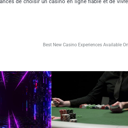
nces de choisir un casino en ligne fiable et de vivr
Best New Casino Experiences Available On