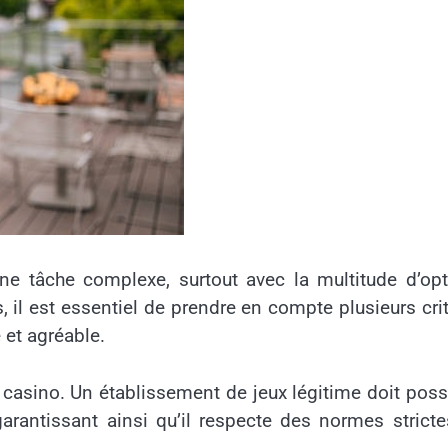
une tâche complexe, surtout avec la multitude d’op
, il est essentiel de prendre en compte plusieurs cri
 et agréable.
u casino. Un établissement de jeux légitime doit pos
garantissant ainsi qu’il respecte des normes strict