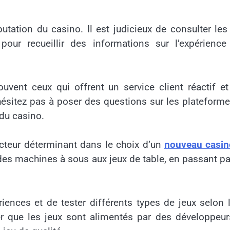
utation du casino. Il est judicieux de consulter les
pour recueillir des informations sur l’expérience
vent ceux qui offrent un service client réactif e
N’hésitez pas à poser des questions sur les plateform
 du casino.
cteur déterminant dans le choix d’un
nouveau casin
nt des machines à sous aux jeux de table, en passant pa
riences et de tester différents types de jeux selon 
rer que les jeux sont alimentés par des développeu