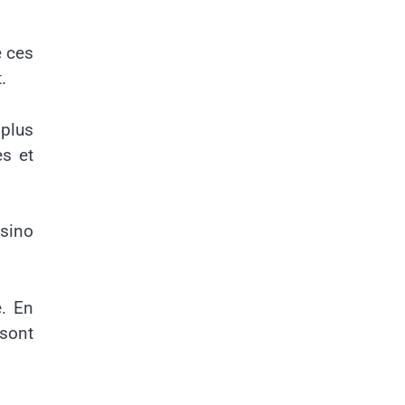
e ces
.
 plus
es et
asino
é. En
 sont