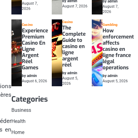
by admin
by admin
August 7,
August 7, 2026
August 7,
2026
2026
Casino
Casino
Gambling
The
Experience
How
Complete
Premium
enforcement
Guide to
Casino En
affects
casino en
Ligne
casino en
ligne
Argent
ligne france
argent
Réel
légal
réel
Games
operations
by admin
by admin
by admin
August 5,
August 6, 2026
August 5, 2026
2026
tions
tères
Categories
Business
séder
Health
es en
Home