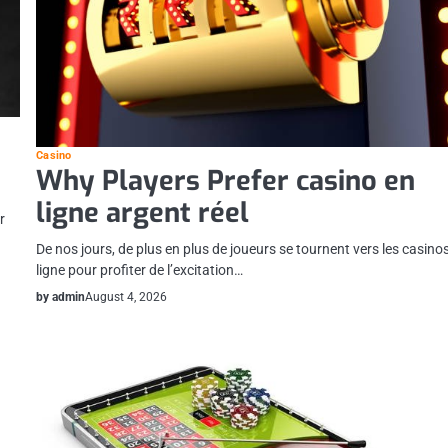
Casino
Why Players Prefer casino en
ligne argent réel
r
De nos jours, de plus en plus de joueurs se tournent vers les casino
ligne pour profiter de l’excitation…
by admin
August 4, 2026