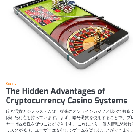
Casino
The Hidden Advantages of
Cryptocurrency Casino Systems
暗号通貨カジノシステムは、従来のオンラインカジノと比べて数多
隠れた利点を持っています。まず、暗号通貨を使用することで、プ
ヤーは匿名性を保つことができます。 これにより、個人情報が漏れ
リスクが減り、ユーザーは安心してゲームを楽しむことができます