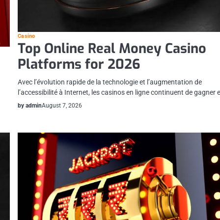
Casino
Top Online Real Money Casino
Platforms for 2026
Avec l’évolution rapide de la technologie et l’augmentation de
l’accessibilité à Internet, les casinos en ligne continuent de gagner
by admin
August 7, 2026