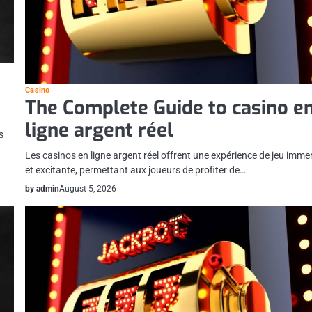
Casino
The Complete Guide to casino e
ligne argent réel
s
Les casinos en ligne argent réel offrent une expérience de jeu imme
et excitante, permettant aux joueurs de profiter de…
by admin
August 5, 2026