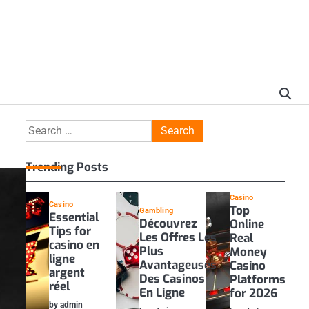
Search
for:
Trending Posts
Casino
Casino
Top
Gambling
Essential
Découvrez
Online
Tips for
Les Offres Les
Real
casino en
Plus
Money
ligne
Avantageuses
Casino
argent
Des Casinos
Platforms
réel
En Ligne
for 2026
by admin