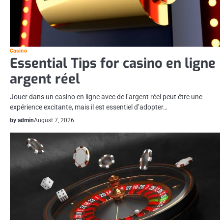
Casino
Essential Tips for casino en ligne
argent réel
Jouer dans un casino en ligne avec de l’argent réel peut être une
expérience excitante, mais il est essentiel d’adopter…
by admin
August 7, 2026