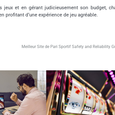
s jeux et en gérant judicieusement son budget, ch
n profitant d’une expérience de jeu agréable.
Meilleur Site de Pari Sportif Safety and Reliability G