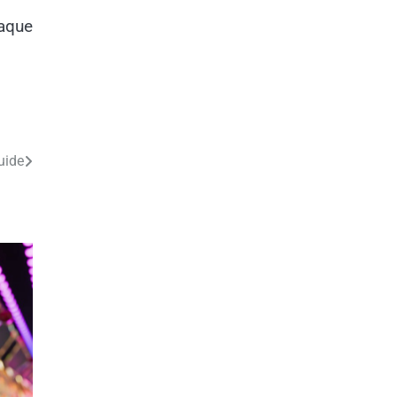
aque
uide