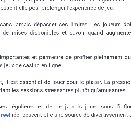
t essentielle pour prolonger l’expérience de jeu.
r, sans jamais dépasser ses limites. Les joueurs do
s de mises disponibles et savoir quand augmente
importantes et permettre de profiter pleinement du
es jeux de casino en ligne.
 il est essentiel de jouer pour le plaisir. La pressi
endant les sessions stressantes plutôt qu’amusantes.
 régulières et de ne jamais jouer sous l’influ
 reel
réel peuvent être une source de divertissement 