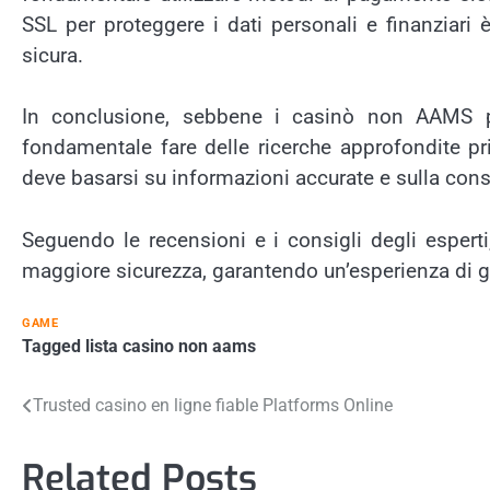
SSL per proteggere i dati personali e finanziari 
sicura.
In conclusione, sebbene i casinò non AAMS pos
fondamentale fare delle ricerche approfondite pri
deve basarsi su informazioni accurate e sulla cons
Seguendo le recensioni e i consigli degli esper
maggiore sicurezza, garantendo un’esperienza di gi
GAME
Tagged
lista casino non aams
Post
Trusted casino en ligne fiable Platforms Online
navigation
Related Posts