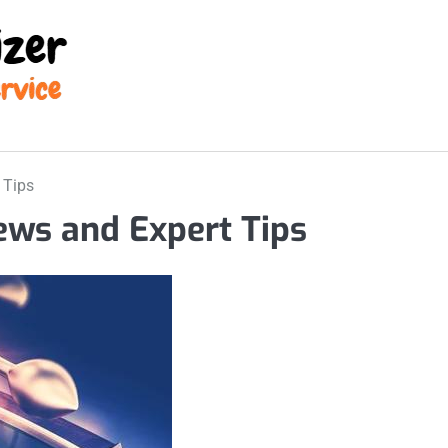
 Tips
ews and Expert Tips