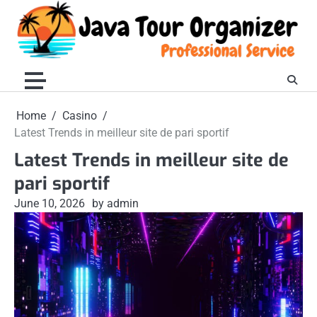
Skip
to
content
Home
Casino
Latest Trends in meilleur site de pari sportif
Latest Trends in meilleur site de
pari sportif
June 10, 2026
by admin