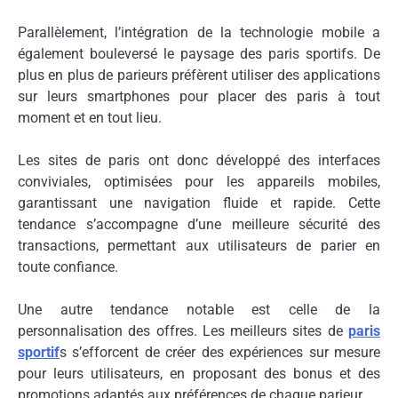
Parallèlement, l’intégration de la technologie mobile a
également bouleversé le paysage des paris sportifs. De
plus en plus de parieurs préfèrent utiliser des applications
sur leurs smartphones pour placer des paris à tout
moment et en tout lieu.
Les sites de paris ont donc développé des interfaces
conviviales, optimisées pour les appareils mobiles,
garantissant une navigation fluide et rapide. Cette
tendance s’accompagne d’une meilleure sécurité des
transactions, permettant aux utilisateurs de parier en
toute confiance.
Une autre tendance notable est celle de la
personnalisation des offres. Les meilleurs sites de
paris
sportif
s s’efforcent de créer des expériences sur mesure
pour leurs utilisateurs, en proposant des bonus et des
promotions adaptés aux préférences de chaque parieur.