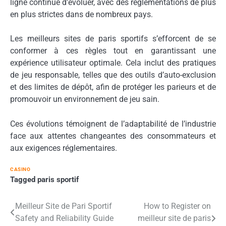
ligne continue d’évoluer, avec des réglementations de plus
en plus strictes dans de nombreux pays.
Les meilleurs sites de paris sportifs s’efforcent de se
conformer à ces règles tout en garantissant une
expérience utilisateur optimale. Cela inclut des pratiques
de jeu responsable, telles que des outils d’auto-exclusion
et des limites de dépôt, afin de protéger les parieurs et de
promouvoir un environnement de jeu sain.
Ces évolutions témoignent de l’adaptabilité de l’industrie
face aux attentes changeantes des consommateurs et
aux exigences réglementaires.
CASINO
Tagged
paris sportif
Post
Meilleur Site de Pari Sportif
How to Register on
Safety and Reliability Guide
meilleur site de paris