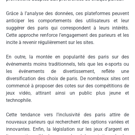
Grâce à l’analyse des données, ces plateformes peuvent
anticiper les comportements des utilisateurs et leur
suggérer des paris qui correspondent à leurs intérêts.
Cette approche renforce l’engagement des parieurs et les
incite à revenir régulièrement sur les sites.
En outre, la montée en popularité des paris sur des
événements moins traditionnels, tels que les e-sports ou
les événements de divertissement, reflète une
diversification des choix de paris. De nombreux sites ont
commencé à proposer des cotes sur des compétitions de
jeux vidéo, attirant ainsi un public plus jeune et
technophile.
Cette tendance vers l’inclusivité des paris attire de
nouveaux parieurs qui recherchent des options variées et
innovantes. Enfin, la législation sur les jeux d’argent en