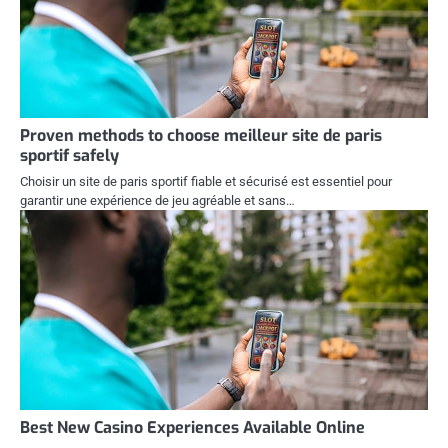
Proven methods to choose meilleur site de paris
sportif safely
Choisir un site de paris sportif fiable et sécurisé est essentiel pour
garantir une expérience de jeu agréable et sans…
Best New Casino Experiences Available Online