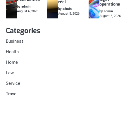
réel
operations
by admin
by admin
August 6, 2026
by admin
August 5, 2026
August 5, 2026
Categories
Business
Health
Home
Law
Service
Travel