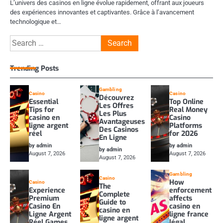
L’univers des casinos en ligne évolue rapidement, offrant aux joueurs
des expériences innovantes et captivantes. Grâce à l’avancement
technologique et…
Search
for:
Trending Posts
Gambling
Casino
Casino
Découvrez
Essential
Top Online
Les Offres
Tips for
Real Money
Les Plus
casino en
Casino
Avantageuses
ligne argent
Platforms
Des Casinos
réel
for 2026
En Ligne
by admin
by admin
by admin
August 7, 2026
August 7, 2026
August 7, 2026
Gambling
Casino
How
Casino
The
Experience
enforcement
Complete
Premium
affects
Guide to
Casino En
casino en
casino en
Ligne Argent
ligne france
ligne argent
Réel Games
légal