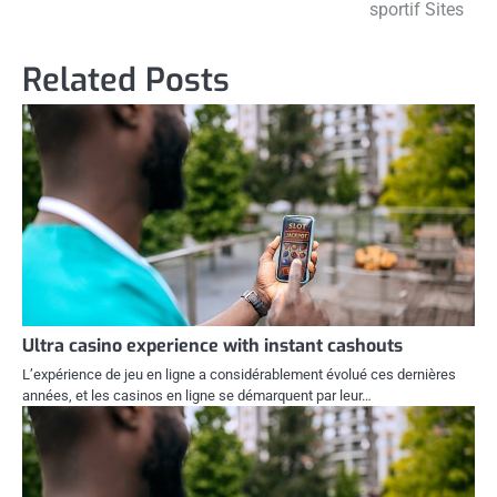
navigation
sportif Sites
Related Posts
Ultra casino experience with instant cashouts
L’expérience de jeu en ligne a considérablement évolué ces dernières
années, et les casinos en ligne se démarquent par leur…