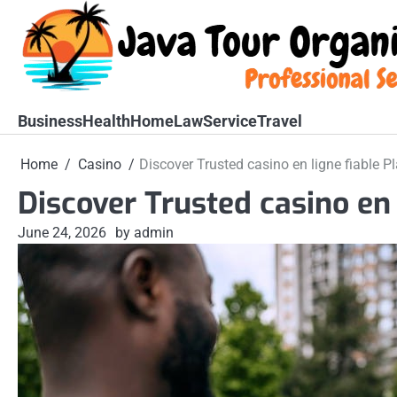
Skip
to
content
Business
Health
Home
Law
Service
Travel
Home
Casino
Discover Trusted casino en ligne fiable P
Discover Trusted casino en 
June 24, 2026
by admin