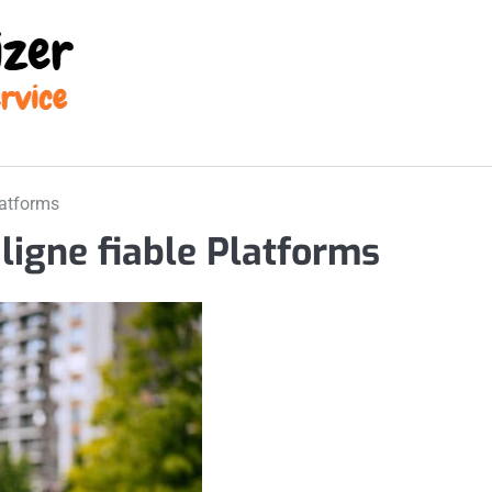
latforms
ligne fiable Platforms