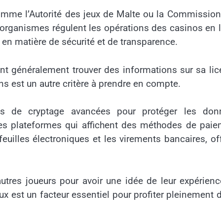
comme l’Autorité des jeux de Malte ou la Commissio
 organismes régulent les opérations des casinos en 
 en matière de sécurité et de transparence.
ent généralement trouver des informations sur sa li
ns est un autre critère à prendre en compte.
ies de cryptage avancées pour protéger les don
 Les plateformes qui affichent des méthodes de pai
euilles électroniques et les virements bancaires, of
utres joueurs pour avoir une idée de leur expérien
jeux est un facteur essentiel pour profiter pleinement 