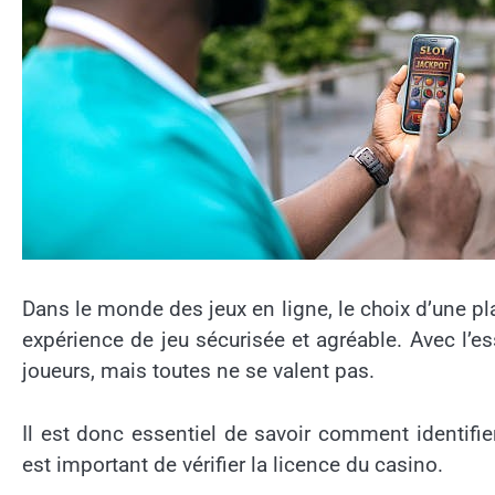
Dans le monde des jeux en ligne, le choix d’une pl
expérience de jeu sécurisée et agréable. Avec l’e
joueurs, mais toutes ne se valent pas.
Il est donc essentiel de savoir comment identifie
est important de vérifier la licence du casino.