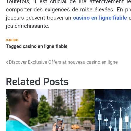
Toutefois, il est crucial de lire attentivement
comporter des exigences de mise élevées. En pre
joueurs peuvent trouver un
casino en ligne fiable
q
jeu enrichissante.
CASINO
Tagged
casino en ligne fiable
Post
Discover Exclusive Offers at nouveau casino en ligne
navigation
Related Posts