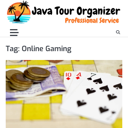
Skip
to
content
Tag:
Online Gaming